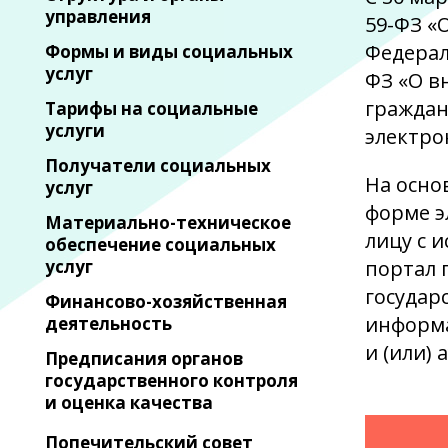
управления
59-ФЗ «
Федерал
Формы и виды социальных
услуг
ФЗ «О в
граждан
Тарифы на социальные
услуги
электро
Получатели социальных
На осно
услуг
форме э
Материально-техническое
лицу с 
обеспечение социальных
услуг
портал 
государ
Финансово-хозяйственная
информа
деятельность
и (или)
Предписания органов
государственного контроля
и оценка качества
Попечительский совет