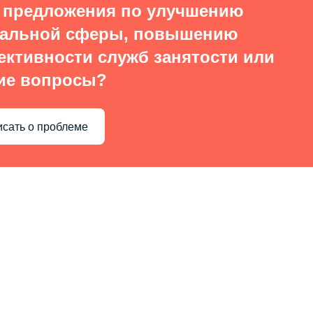
 предложения по улучшению
иальной сферы, повышению
ктивности служб занятости или
ие вопросы?
сать о проблеме