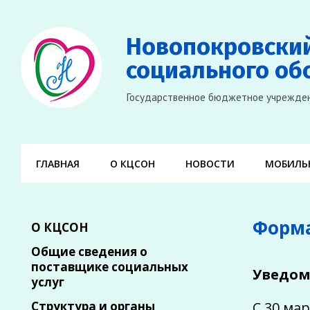
Новопокровски
социального об
Государственное бюджетное учрежден
ГЛАВНАЯ
О КЦСОН
НОВОСТИ
МОБИЛЬН
Форма
О КЦСОН
Общие сведения о
поставщике социальных
Уведом
услуг
Структура и органы
С 30 ма