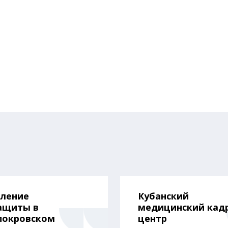
вление
Кубанский
ащиты в
медицинский кад
покровском
центр