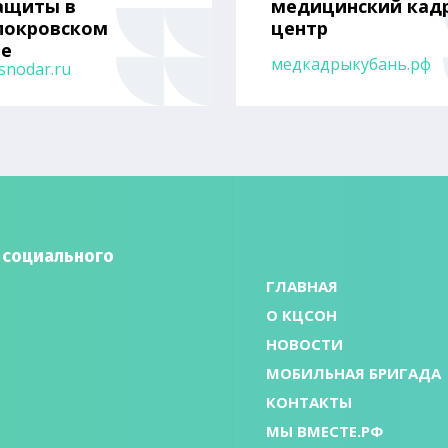
ащиты в
медицинский кад
покровском
центр
не
медкадрыкубань.рф
snodar.ru
 социального
ГЛАВНАЯ
О КЦСОН
НОВОСТИ
МОБИЛЬНАЯ БРИГАДА
КОНТАКТЫ
МЫ ВМЕСТЕ.РФ