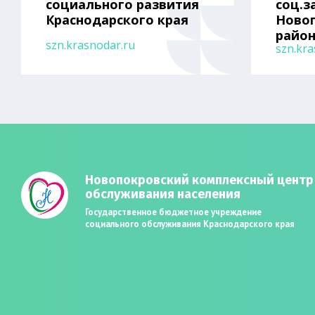
социального развития
соц.з
Краснодарского края
Ново
райо
szn.krasnodar.ru
szn.kra
Новопокровский комплексный центр
обслуживания населения
Государственное бюджетное учреждение
социального обслуживания Краснодарского края