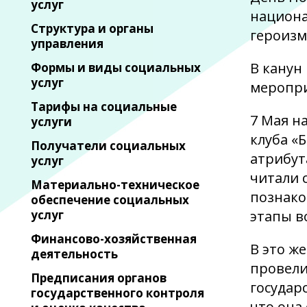
услуг
национа
Структура и органы
героизм
управления
В канун
Формы и виды социальных
услуг
меропри
Тарифы на социальные
7 Мая н
услуги
клуба «
Получатели социальных
атрибут
услуг
читали 
Материально-техническое
познако
обеспечение социальных
услуг
этапы в
Финансово-хозяйственная
В это ж
деятельность
провели
Предписания органов
государ
государственного контроля
что она