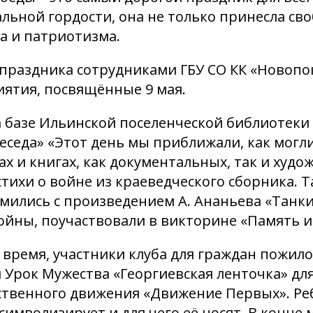
льной гордости, она не только принесла св
а и патриотизма.
 праздника сотрудниками ГБУ СО КК «Новоп
ятия, посвящённые 9 мая.
а базе Ильинской поселенческой библиотек
Беседа» «Этот день мы приближали, как могл
ах и книгах, как документальных, так и ху
стихи о войне из краеведческого сборника. 
мились с произведением А. Ананьева «Танк
ойны, поучаствовали в викторине «Память и 
е время, участники клуба для граждан пожил
 Урок Мужества «Георгиевская ленточка» дл
ственного движения «Движение Первых». Реб
 символизирует и для чего её носят. В конц