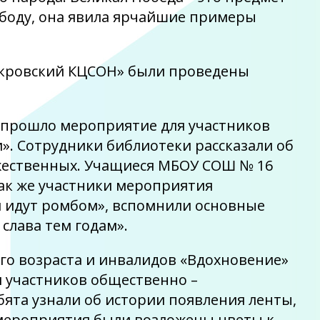
ободу, она явила ярчайшие примеры
окровский КЦСОН» были проведены
и прошло мероприятие для участников
и». Сотрудники библиотеки рассказали об
дожественных. Учащиеся МБОУ СОШ № 16
Так же участники мероприятия
и идут ромбом», вспомнили основные
слава тем годам».
ого возраста и инвалидов «Вдохновение»
я участников общественно –
ята узнали об истории появления ленты,
е мероприятия были возложены цветы к