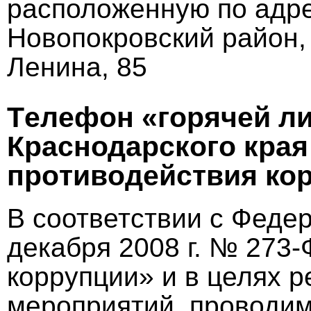
расположенную по адре
Новопокровский район, 
Ленина, 85
Тeлeфoн «гopячeй л
Кpаснодаpcкoгo кpая
пpoтивoдeйcтвия ко
В соответствии с Феде
декабря 2008 г. № 273
коррупции» и в целях 
мероприятий, проводи